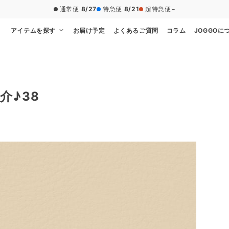
通常便
8/27
特急便
8/21
超特急便
−
アイテムを探す
お届け予定
よくあるご質問
コラム
JOGGOに
介♪38