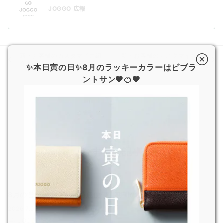
JOGGO 広報
新・お客様のカスタマイズ紹
新・お客様のカスタマイズ紹
介♪35
介♪37
✨本日寅の日✨8月のラッキーカラーはビブラ
ントサン🧡🍊🧡
おすすめ記事
8月の営業日および超特急便停止期間のお知らせ
2026.7.29
JOGGO 広報