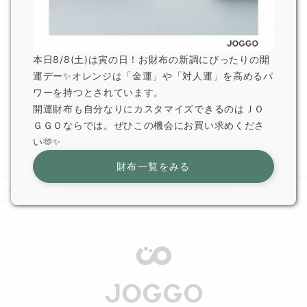
熊本県で発生した地震の影響による配送遅延について
2026.7.29
本日8/8(土)は寅の日！お財布の新調にぴったりの開
JOGGO 広報
運デー✨オレンジは「金運」や「対人運」を高めるパ
一部オプション商品販売終了のお知らせ
ワーを持つとされています。
2026.6.5
開運財布も自分なりにカスタマイズできるのはＪＯ
JOGGO 広報
ＧＧＯならでは。ぜひこの機会にお買い求めくださ
い🫶✨
財布一覧をみる
ホーム
ブログ
新・お客様のカスタマイズ紹介♪36