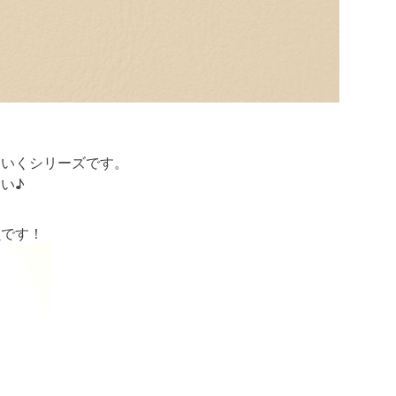
ていくシリーズです。
い♪
）
です！