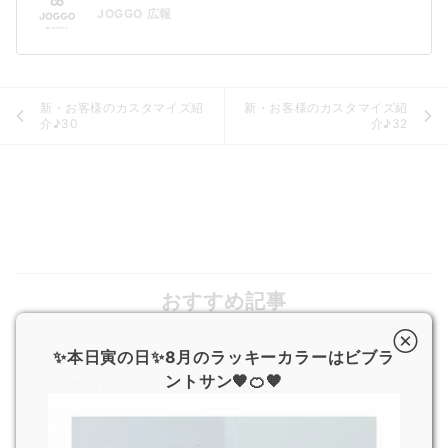
JOGGO 広報
新・お客様のカスタマイズ紹
新・お客様のカスタマイズ紹
介♪30
介♪32
おすすめ記事
✨本日寅の日✨8月のラッキーカラーはビブラ
ントサン🧡🍊🧡
8月の営業日および超特急便停止期間のお知らせ
2026.7.29
JOGGO 広報