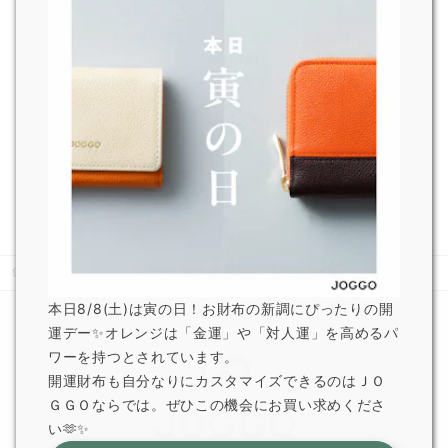
熊本県で発生した地震の影響による配送遅延について
2026.7.29
JOGGO 広報
一部オプション商品販売終了のお知らせ
2026.6.5
JOGGO 広報
ホーム
ブログ
新・お客様のカスタマイズ紹介♪31
本日8/8(土)は寅の日！お財布の新調にぴったりの開
運デー✨オレンジは「金運」や「対人運」を高めるパ
ワーを持つとされています。
開運財布も自分なりにカスタマイズできるのはＪＯ
ＧＧＯならでは。ぜひこの機会にお買い求めくださ
い🫶✨