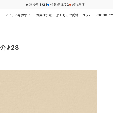
通常便
8/28
特急便
8/22
超特急便
−
アイテムを探す
お届け予定
よくあるご質問
コラム
JOGGOに
介♪28