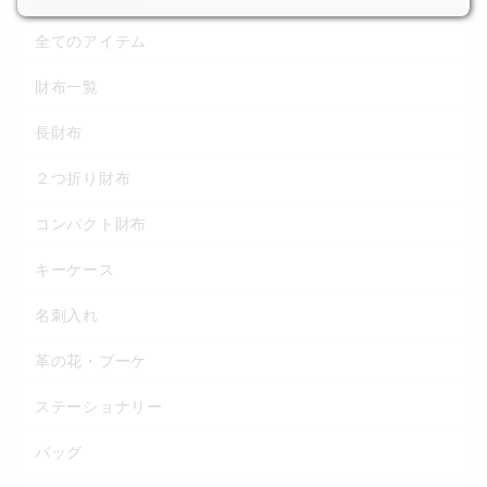
カテゴリから選ぶ
全てのアイテム
財布一覧
長財布
２つ折り財布
コンパクト財布
キーケース
名刺入れ
革の花・ブーケ
ステーショナリー
バッグ