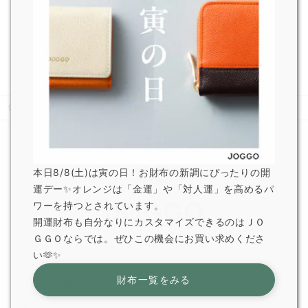
一部オプション商品販売終了のお知らせ
2026.6.5
JOGGO 広報
ホーム
ブログ
新・お客様のカスタマイズ紹介♪24
本日8/8(土)は寅の日！お財布の新調にぴったりの開
運デー✨オレンジは「金運」や「対人運」を高めるパ
ワーを持つとされています。
開運財布も自分なりにカスタマイズできるのはＪＯ
ＧＧＯならでは。ぜひこの機会にお買い求めくださ
い🫶✨
For Gift
財布一覧をみる
ギフトで選ばれている理由