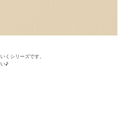
ていくシリーズです。
い♪
。