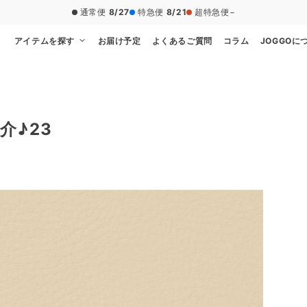
通常便
8/27
特急便
8/21
超特急便
−
アイテムを探す
お届け予定
よくあるご質問
コラム
JOGGOに
介♪23