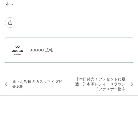
↓↓
JOGGO 広報
【本日発売！プレゼントに最
新・お客様のカスタマイズ紹
適！】本革レディースラウン
介♪⑱
ドファスナー財布