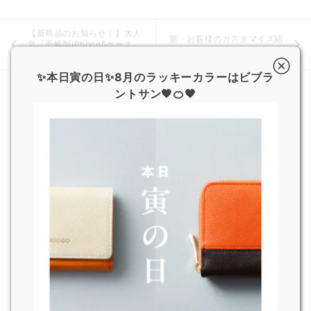
【新商品のお知らせ！】大人
新・お客様のカスタマイズ紹
気「手帳型iPhone6ケース」
介♪⑲
を再発売！
✨本日寅の日✨8月のラッキーカラーはビブラ
ントサン🧡🍊🧡
おすすめ記事
8月の営業日および超特急便停止期間のお知らせ
2026.7.29
JOGGO 広報
熊本県で発生した地震の影響による配送遅延について