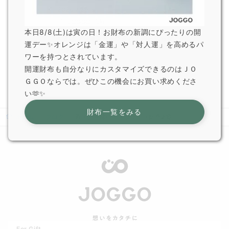
2026.7.29
JOGGO 広報
本日8/8(土)は寅の日！お財布の新調にぴったりの開
一部オプション商品販売終了のお知らせ
運デー✨オレンジは「金運」や「対人運」を高めるパ
2026.6.5
ワーを持つとされています。
JOGGO 広報
開運財布も自分なりにカスタマイズできるのはＪＯ
ＧＧＯならでは。ぜひこの機会にお買い求めくださ
い🫶✨
財布一覧をみる
ホーム
ブログ
新・お客様のカスタマイズ紹介♪⑱
For Gift