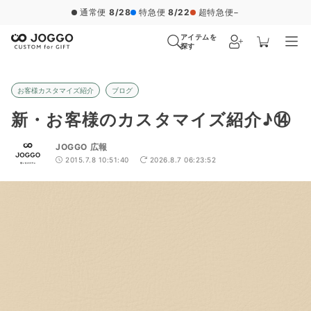
通常便
8/28
特急便
8/22
超特急便
−
アイテムを
探す
お客様カスタマイズ紹介
ブログ
新・お客様のカスタマイズ紹介♪⑭
JOGGO 広報
2015.7.8 10:51:40
2026.8.7 06:23:52