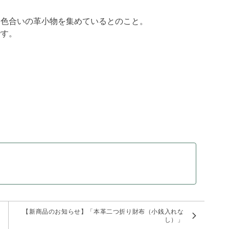
じ色合いの革小物を集めているとのこと。
です。
。
【新商品のお知らせ】「本革二つ折り財布（小銭入れな
し）」