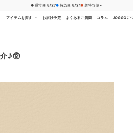
通常便
8/27
特急便
8/21
超特急便
−
アイテムを探す
お届け予定
よくあるご質問
コラム
JOGGOに
介♪⑫