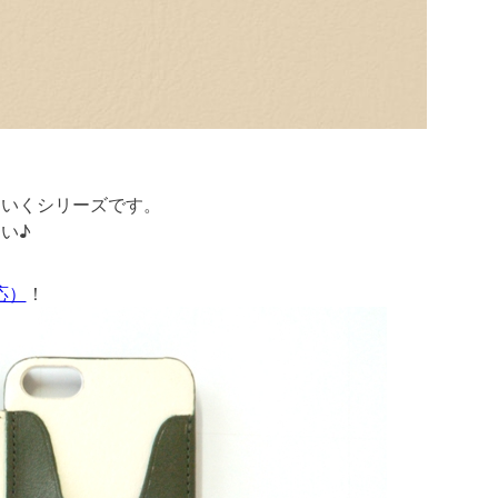
ていくシリーズです。
い♪
応）
！