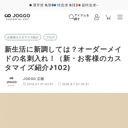
通常便
8/28
特急便
8/22
超特急便
−
アイテムを
探す
お客様カスタマイズ紹介
ブログ
新生活に新調しては？オーダーメイ
ドの名刺入れ！（新・お客様のカス
タマイズ紹介♪102)
JOGGO 広報
2016.3.1 07:43:57
2026.8.7 07:32:51