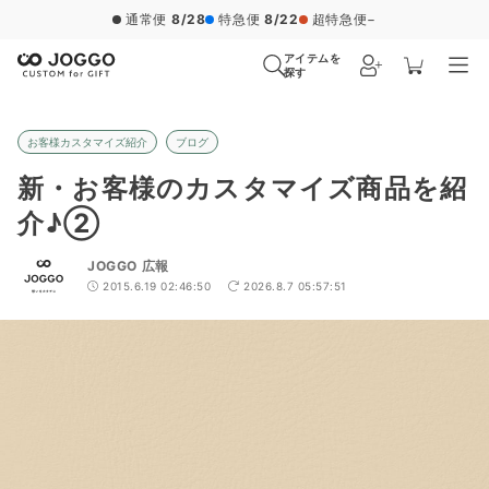
通常便
8/28
特急便
8/22
超特急便
−
アイテムを
探す
お客様カスタマイズ紹介
ブログ
新・お客様のカスタマイズ商品を紹
介♪②
JOGGO 広報
2015.6.19 02:46:50
2026.8.7 05:57:51