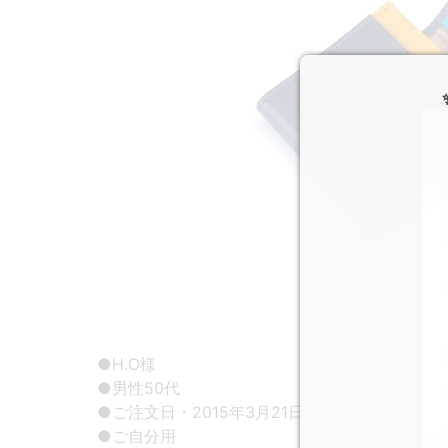
●H.O様
●男性50代
●ご注文日・2015年3月21日
●ご自分用