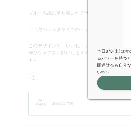
ブルー系統の落ち着いたデザインに、イエロー
ご自身のカスタマイズのヒントにしてみてくださ
このデザインを「いいね！」と思ったら、
本日8/8(土)
ぜひシェアをお願いします♪
るパワーを持つ
↓↓
開運財布も自分
い🫶✨
JOGGO 広報