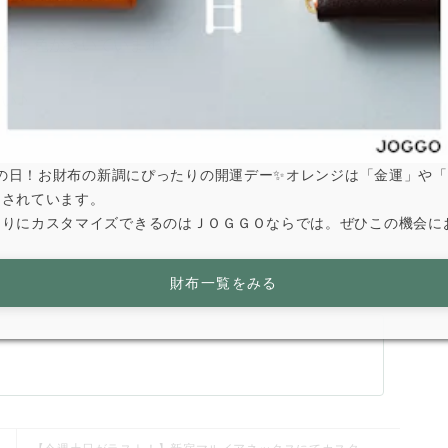
のさし色がきいています！
い♪
は寅の日！お財布の新調にぴったりの開運デー✨オレンジは「金運」や
とされています。
なりにカスタマイズできるのはＪＯＧＧＯならでは。ぜひこの機会に
財布一覧をみる