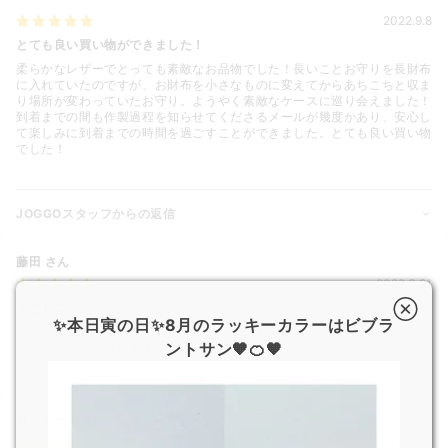
2022.9.8
とても良い買い物ができました！
柔らかなレザーでとっても素敵なお品物でした！長いことお守りを長財布
に入れていたのですが、お財布を小さなものに変えてからあちこちと収ま
り場所が変わっていたお守り。ようやく素敵なケースに巡り会えました！
到着までの間も作製過程を知らせてくださるメールが幾度かあり、安心し
て楽しみに到着までの時間を過ごすことができました。とても良い買い物
でした！
JOGGOスタッフからの返信
藤田
さん
2022.3.21
子どもに
✨本日寅の日✨8月のラッキーカラーはビブラ
安全祈願のお守りをいただいたので、子ども用に購入しました。カバンに
ントサン🧡🍊🧡
つけて使おうと思います。
みっちー
さん
2021.12.14