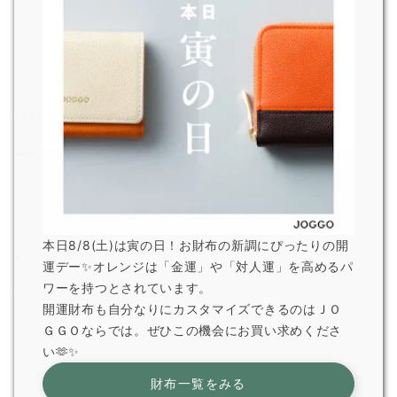
かわいい色
5子どものお守り入れとして、水色を購入。色がきれいで、革なので高級
感あります。
Taira Taiti
さん
2021.12.13
個性的
ネックレスとして購入。カラーを変えて、2セット買いました。長さを変
えてつけています。
本日8/8(土)は寅の日！お財布の新調にぴったりの開
みさみさ
さん
運デー✨オレンジは「金運」や「対人運」を高めるパ
2021.10.24
ワーを持つとされています。
お守りと一緒にプレゼント
開運財布も自分なりにカスタマイズできるのはＪＯ
以前こちらを見つけ、お守りを贈る際は一緒に贈ろうと決めていました。
ＧＧＯならでは。ぜひこの機会にお買い求めくださ
今年、娘夫婦に子どもができたので、安産守りと一緒に贈らせていただき
ました。
い🫶✨
財布一覧をみる