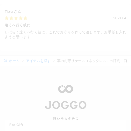
Tizu
さん
2021.1.4
遠くへ行く彼に
しばらく遠くへ行く彼に、これでお守りを作って渡します。お手紙も入れ
ようと思います。
ホーム
アイテムを探す
革のお守りケース（ネックレス）の評判・口コ
For Gift