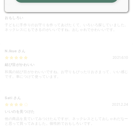
YOKI
さん
2021.6.24
おもしろい
子どもに手作りのお守りを作ってあげたくて、いろいろ探していました。
ネックレスにもできるのがいいですね。おしゃれでかわいいです。
N.Ikue
さん
2021.6.10
結び目がかわいい
和風の結び目がかわいいですね。お守りもぴったりおさまって、いい感じ
です。車につけて使っています。
Sati
さん
2021.2.24
いいのを見つけた
他の商品を見ていてみつけたんですが、ネックレスとしておしゃれだなー
と思って買ってみました。個性的でおもしろいです。