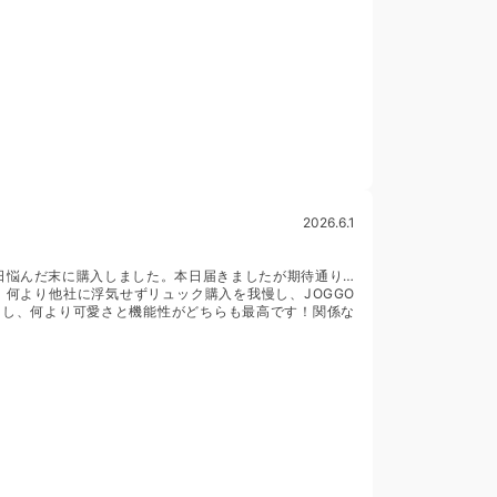
2026.6.1
日悩んだ末に購入しました。本日届きましたが期待通り…
何より他社に浮気せずリュック購入を我慢し、JOGGO
るし、何より可愛さと機能性がどちらも最高です！関係な