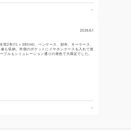
2026.6.1
筒2本(1L＋380ml)、ペンケース、財布、キーケース、
み傘も収納。外側のポケットにイヤホンケースを入れて使
ープルもシミュレーション通りの発色で大満足でした。