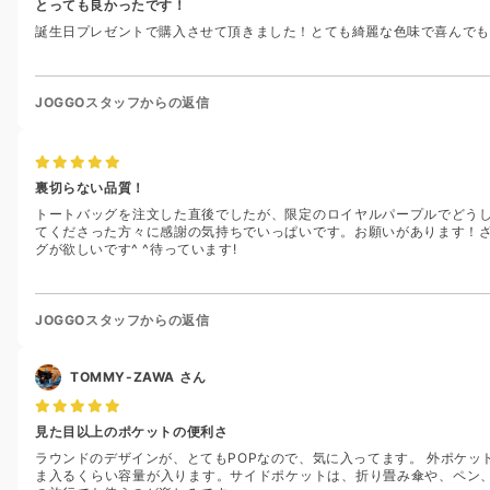
とっても良かったです！
誕生日プレゼントで購入させて頂きました！とても綺麗な色味で喜んでも
JOGGOスタッフからの返信
裏切らない品質！
トートバッグを注文した直後でしたが、限定のロイヤルパープルでどう
てくださった方々に感謝の気持ちでいっぱいです。お願いがあります！
グが欲しいです^ ^待っています!
JOGGOスタッフからの返信
TOMMY-ZAWA
さん
見た目以上のポケットの便利さ
ラウンドのデザインが、とてもPOPなので、気に入ってます。 外ポケ
ま入るくらい容量が入ります。サイドポケットは、折り畳み傘や、ペン、