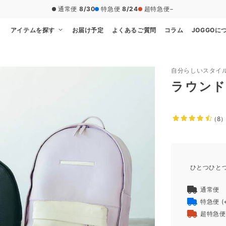
通常便
8/30
特急便
8/24
超特急便
−
アイテムを探す
お届け予定
よくあるご質問
コラム
JOGGOに
自分らしいスタイ
ラウン
（8
ひとつひと
通常便
特急便
(
超特急便