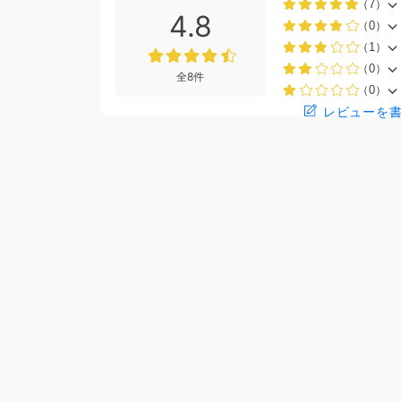
（7）
4.8
（0）
（1）
（0）
全8件
（0）
レビューを