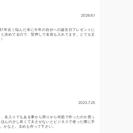
2026.6.1
局1年近く悩んだ末に今年の自分への誕生日プレゼントに
うと決めてるので、型押しで名前も入れてます。とても丈
！
2023.7.25
り、名入りでもある事から周りから何処で作ったのか買っ
とほんの少し長くて太さがないとビジネスで使った際に手
。かなと。太めも作って下さい。