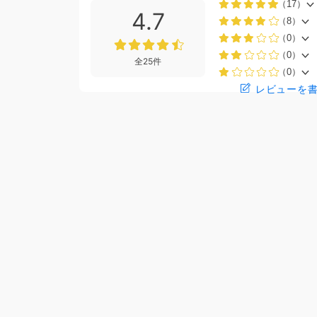
（17）
4.7
（8）
（0）
（0）
全25件
（0）
レビューを