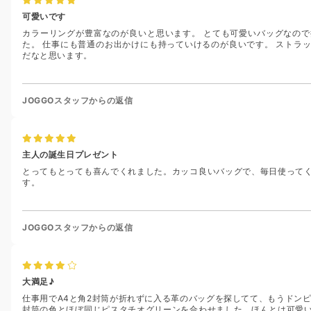
可愛いです
カラーリングが豊富なのが良いと思います。 とても可愛いバッグなの
た。 仕事にも普通のお出かけにも持っていけるのが良いです。 ストラ
だなと思います。
JOGGOスタッフからの返信
主人の誕生日プレゼント
とってもとっても喜んでくれました。カッコ良いバッグで、毎日使って
す。
JOGGOスタッフからの返信
大満足♪
仕事用でA4と角2封筒が折れずに入る革のバッグを探してて、もうドン
封筒の色とほぼ同じピスタチオグリーンを合わせました。ほんとは可愛