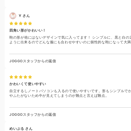
Y
さん
四角い形がかわいい！
鞄の形が他にはないデザインで気に入ってます！ シンプルに、黒と白の
ように出来るのでどんな服にも合わせやすいのに個性的な鞄になって大満
JOGGOスタッフからの返信
かわいくて使いやすい
自立するしノートパソコンも入るので使いやすいです。形もシンプルで
やふたがないため中が見えてしまうのが難点と言えば難点。
JOGGOスタッフからの返信
めいぷる
さん