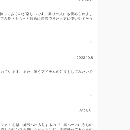
で持って歩くのが楽しいです。周りの人にも褒められまし
ップの長さをもっと短めに調節できたら更に使いやすそう
2023.10.8
くれています。また、違うアイテムの注文をしてみたいで
2026.6.1
ピシャ！ お堅い施設へ出入りするので、黒ベースにうちの
い赤とかピンクも使いたかったけど、実際持ってみたらめ