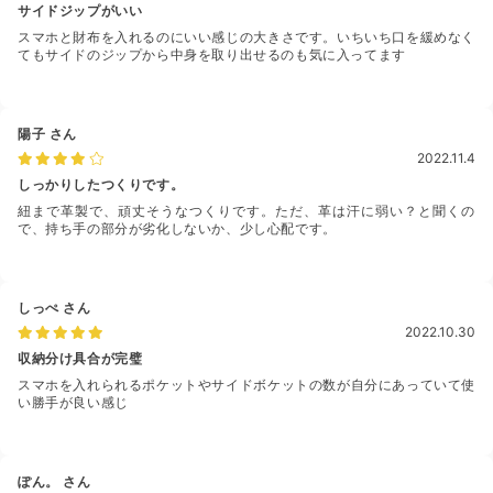
サイドジップがいい
スマホと財布を入れるのにいい感じの大きさです。いちいち口を緩めなく
てもサイドのジップから中身を取り出せるのも気に入ってます
陽子
さん
2022.11.4
しっかりしたつくりです。
紐まで革製で、頑丈そうなつくりです。ただ、革は汗に弱い？と聞くの
で、持ち手の部分が劣化しないか、少し心配です。
しっぺ
さん
2022.10.30
収納分け具合が完璧
スマホを入れられるポケットやサイドボケットの数が自分にあっていて使
い勝手が良い感じ
ぽん。
さん