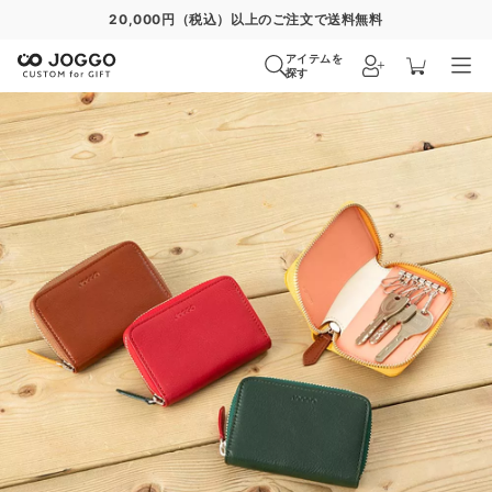
通常便
8/30
特急便
8/24
超特急便
−
アイテムを
探す