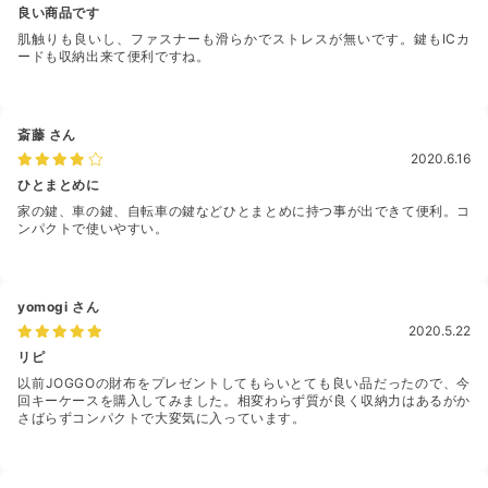
良い商品です
肌触りも良いし、ファスナーも滑らかでストレスが無いです。鍵もICカ
ードも収納出来て便利ですね。
斎藤
さん
2020.6.16
ひとまとめに
家の鍵、車の鍵、自転車の鍵などひとまとめに持つ事が出できて便利。コ
ンパクトで使いやすい。
yomogi
さん
2020.5.22
リピ
以前JOGGOの財布をプレゼントしてもらいとても良い品だったので、今
回キーケースを購入してみました。相変わらず質が良く収納力はあるがか
さばらずコンパクトで大変気に入っています。