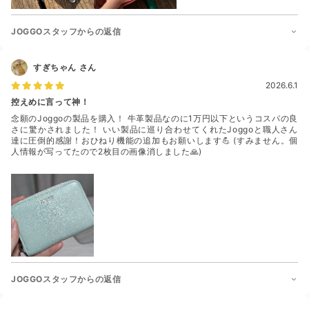
JOGGOスタッフからの返信
すぎちゃん
さん
2026.6.1
控えめに言って神！
念願のJoggoの製品を購入！ 牛革製品なのに1万円以下というコスパの良
さに驚かされました！ いい製品に巡り合わせてくれたJoggoと職人さん
達に圧倒的感謝！おひねり機能の追加もお願いします💪 (すみません。個
人情報が写ってたので2枚目の画像消しました🙏)
JOGGOスタッフからの返信