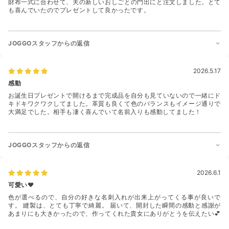
財布一式に合わせて、夫の新しいおしごとの門出にと注文しました。とて
も喜んでいたのでプレゼントして良かったです。
JOGGOスタッフからの返信
2026.5.17
感動
お誕生日プレゼントで開けるまで完成品を自分も見ていないので一緒にド
キドキワクワクしてました。革質も良くて色のバランスもイメージ通りで
大満足でした。相手も凄く喜んでいて名前入りも感動してました！
JOGGOスタッフからの返信
2026.6.1
可愛い❤️
色が選べるので、自分の好きな名刺入れが出来上がってくる事が良いで
す。 縫製は、とても丁寧で綺麗。 届いて、開封した瞬間の感動と感謝が
あまりにも大きかったので、作ってくれた貴女にありがとうを伝えたい💕