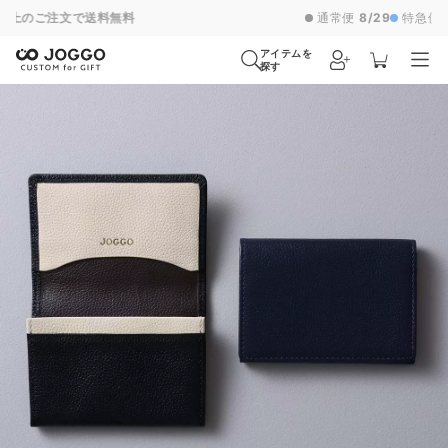
通常便
8/29
特急便
8/23
超特急便
−
アイテムを
探す