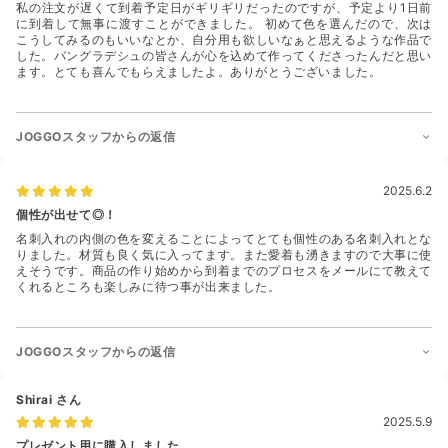
私の注文が遅くて到着予定日がギリギリだったのですが、予定より1日前
に到着して無事に渡すことができました。 初めて色を選んだので、次は
こうしてみるのもいいなとか、自分用も欲しいなぁと思えるような作品で
した。バングラデシュの皆さんが心を込めて作ってくださったんだと思い
ます。とても喜んでもらえましたよ。ありがとうございました。
JOGGOスタッフからの返信
2025.6.2
個性が出せて◎！
名刺入れの内側の色を変えることによってとても個性のある名刺入れとな
りました。材質も良く気に入ってます。また愛着も湧きますので大事に使
えそうです。商品の作り始めから到着までのプロセスをメールにて教えて
くれるところも楽しみに待つ事が出来ました。
JOGGOスタッフからの返信
Shirai
さん
2025.5.9
プレゼント用に購入しました