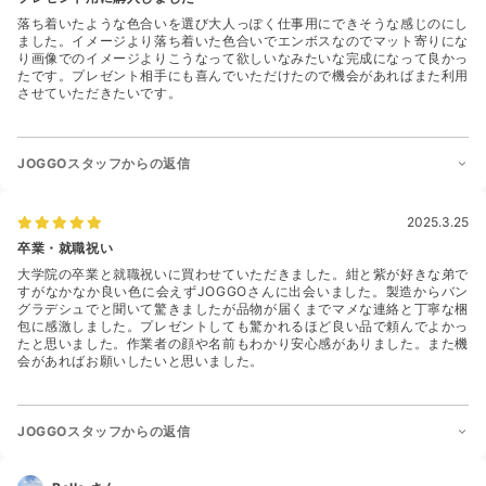
落ち着いたような色合いを選び大人っぽく仕事用にできそうな感じのにし
ました。イメージより落ち着いた色合いでエンボスなのでマット寄りにな
り画像でのイメージよりこうなって欲しいなみたいな完成になって良かっ
たです。プレゼント相手にも喜んでいただけたので機会があればまた利用
させていただきたいです。
JOGGOスタッフからの返信
2025.3.25
卒業・就職祝い
大学院の卒業と就職祝いに買わせていただきました。紺と紫が好きな弟で
すがなかなか良い色に会えずJOGGOさんに出会いました。製造からバン
グラデシュでと聞いて驚きましたが品物が届くまでマメな連絡と丁寧な梱
包に感激しました。プレゼントしても驚かれるほど良い品で頼んでよかっ
たと思いました。作業者の顔や名前もわかり安心感がありました。また機
会があればお願いしたいと思いました。
JOGGOスタッフからの返信