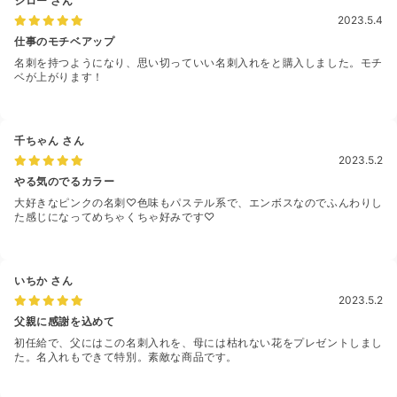
シロー
さん
2023.5.4
仕事のモチベアップ
名刺を持つようになり、思い切っていい名刺入れをと購入しました。モチ
ベが上がります！
千ちゃん
さん
2023.5.2
やる気のでるカラー
大好きなピンクの名刺♡色味もパステル系で、エンボスなのでふんわりし
た感じになってめちゃくちゃ好みです♡
いちか
さん
2023.5.2
父親に感謝を込めて
初任給で、父にはこの名刺入れを、母には枯れない花をプレゼントしまし
た。名入れもできて特別。素敵な商品です。