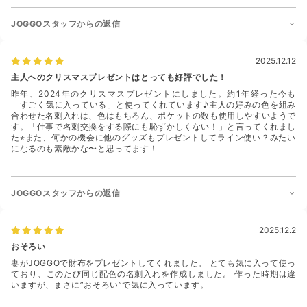
JOGGOスタッフからの返信
2025.12.12
主人へのクリスマスプレゼントはとっても好評でした！
昨年、2024年のクリスマスプレゼントにしました。約1年経った今も
「すごく気に入っている」と使ってくれています♪主人の好みの色を組み
合わせた名刺入れは、色はもちろん、ポケットの数も使用しやすいようで
す。「仕事で名刺交換をする際にも恥ずかしくない！」と言ってくれまし
た⭐︎また、何かの機会に他のグッズもプレゼントしてライン使い？みたい
になるのも素敵かな〜と思ってます！
JOGGOスタッフからの返信
2025.12.2
おそろい
妻がJOGGOで財布をプレゼントしてくれました。 とても気に入って使っ
ており、このたび同じ配色の名刺入れを作成しました。 作った時期は違
いますが、まさに”おそろい”で気に入っています。