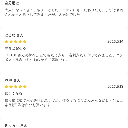
自分用に
大人になってきて、ちょっとしたアイテムにもこだわりたく。まずは名刺
入れからと購入してみましたが、大満足でした。
はるな
さん
2023.5.14
財布とおそろ
JOGGOさんの財布がとても気に入り、名刺入れも作ってみました。エン
ボスの風合いもやわらかくて素敵です。
YOU
さん
2023.5.13
欲しくなる
贈り物に選ぶ人が多いと思うけど、作るうちにたぶんみんな欲しくなると
思う(笑)次は自分も買います！
みっちー
さん