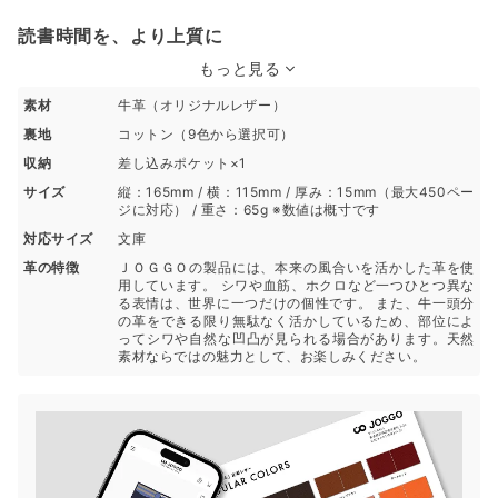
読書時間を、より上質に
もっと見る
素材
牛革（オリジナルレザー）
裏地
コットン（9色から選択可）
収納
差し込みポケット×1
サイズ
縦：165mm / 横：115mm / 厚み：15mm（最大450ペー
ジに対応） / 重さ：65g ※数値は概寸です
対応サイズ
文庫
革の特徴
ＪＯＧＧＯの製品には、本来の風合いを活かした革を使
用しています。 シワや血筋、ホクロなど一つひとつ異な
る表情は、世界に一つだけの個性です。 また、牛一頭分
の革をできる限り無駄なく活かしているため、部位によ
ってシワや自然な凹凸が見られる場合があります。天然
素材ならではの魅力として、お楽しみください。