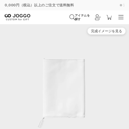
通常便
8/27
特急便
8/21
超特急便
8/15
アイテムを
探す
完成イメージを見る