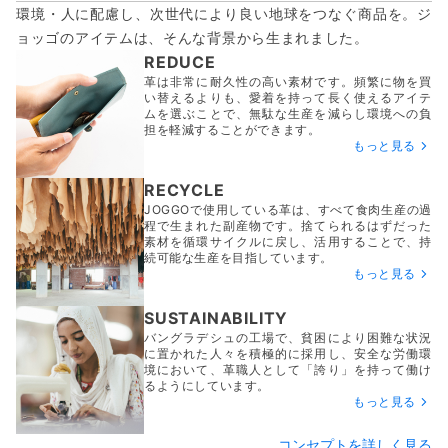
環境・人に配慮し、次世代により良い地球をつなぐ商品を。ジ
ョッゴのアイテムは、
そんな背景から生まれました。
REDUCE
革は非常に耐久性の高い素材です。頻繁に物を買
い替えるよりも、愛着を持って長く使えるアイテ
ムを選ぶことで、無駄な生産を減らし環境への負
担を軽減することができます。
もっと見る
RECYCLE
JOGGOで使用している革は、すべて食肉生産の過
程で生まれた副産物です。捨てられるはずだった
素材を循環サイクルに戻し、活用することで、持
続可能な生産を目指しています。
もっと見る
SUSTAINABILITY
バングラデシュの工場で、貧困により困難な状況
に置かれた人々を積極的に採用し、安全な労働環
境において、革職人として「誇り」を持って働け
るようにしています。
もっと見る
コンセプトを詳しく見る