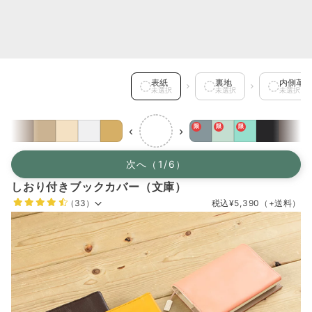
表紙 を選択中
表紙
裏地
内側革
未選択
未選択
未選択
限
限
限
‹
›
次へ（1/6）
しおり付きブックカバー（文庫）
（33）
税込
¥5,390
（+送料）