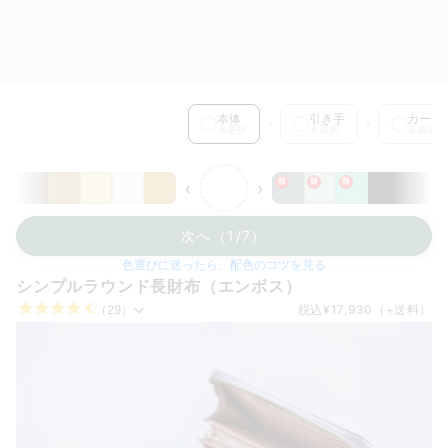
本体 を選択中
本体
引き手
カード
未選択
未選択
未選択
限
限
限
‹
›
次へ（1/7）
色選びに迷ったら、配色のコツを見る
シンプルラウンド長財布（エンボス）
（29）
税込
¥17,930
（+送料）