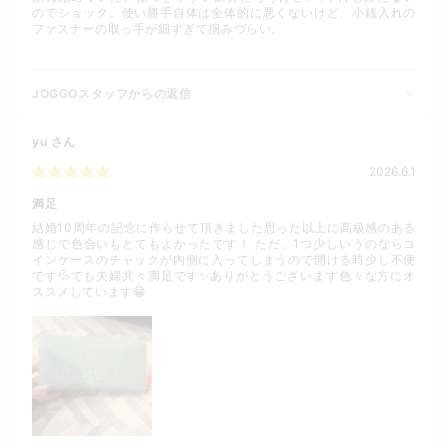
のでショック。使い勝手自体は全体的に悪くないけど、小銭入れの
ファスナーの取っ手が細すぎて掴みづらい。
JOGGOスタッフからの返信
yu
さん
2026.6.1
満足
結婚10周年の記念に作らせて頂きました思った以上に高級感のある
感じで色合いもとてもよかったです！ ただ、1つ少しいうのならコ
インケースのチャックが内側に入ってしまうので開ける時少し不便
です💦でも夫婦共々満足です✨️ありがとうございます色々な方にオ
ススメしています😁