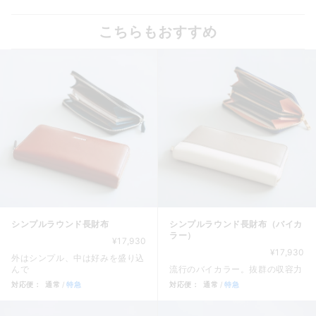
こちらもおすすめ
シンプルラウンド長財布
シンプルラウンド長財布（バイカ
ラー）
¥17,930
¥17,930
外はシンプル、中は好みを盛り込
んで
流行のバイカラー。抜群の収容力
対応便：
通常
特急
対応便：
通常
特急
商品カード。商品: シンプルラウンド長財布, 価格: 17,930
商品カード。商品: シンプルラウ