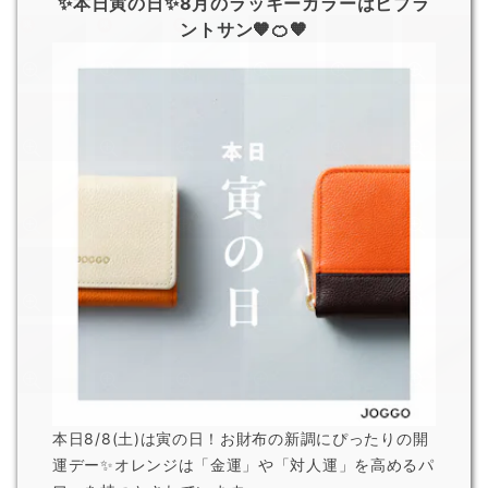
✨本日寅の日✨8月のラッキーカラーはビブラ
ントサン🧡🍊🧡
限
限
限
本日8/8(土)は寅の日！お財布の新調にぴったりの開
運デー✨オレンジは「金運」や「対人運」を高めるパ