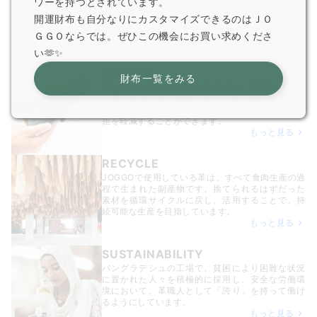
ワーを持つとされています。
コンセプト
開運財布も自分なりにカスタマイズできるのはＪＯ
ＧＧＯならでは。ぜひこの機会にお買い求めくださ
環境・人に配慮し、次世代により良い地球をつなぐ商品を。ジ
い🫶✨
ョッゴのアイテムは、
そんな背景から生まれました。
REDUCE
財布一覧をみる
革は非常に耐久性の高い素材です。頻繁に物を買
い替えるよりも、愛着を持って長く使えるアイテ
ムを選ぶことで、無駄な生産を減らし環境への負
担を軽減することができます。
もっと見る
RECYCLE
JOGGOで使用している革は、すべて食肉生産の過
程で生まれた副産物です。捨てられるはずだった
素材を循環サイクルに戻し、活用することで、持
続可能な生産を目指しています。
もっと見る
SUSTAINABILITY
バングラデシュの工場で、貧困により困難な状況
に置かれた人々を積極的に採用し、安全な労働環
境において、革職人として「誇り」を持って働け
るようにしています。
もっと見る