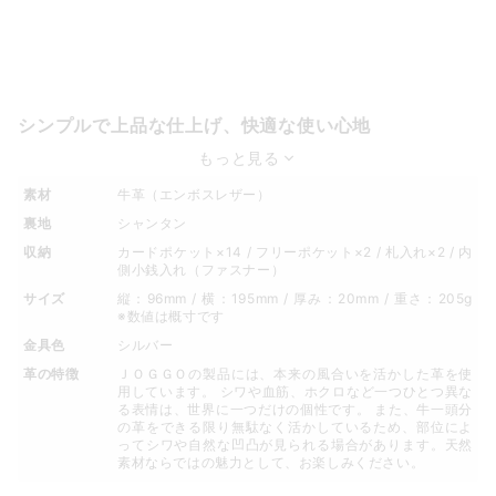
シンプルで上品な仕上げ、快適な使い心地
もっと見る
素材
牛革（エンボスレザー）
裏地
シャンタン
収納
カードポケット×14 / フリーポケット×2 / 札入れ×2 / 内
側小銭入れ（ファスナー）
サイズ
縦：96mm / 横：195mm / 厚み：20mm / 重さ：205g
※数値は概寸です
金具色
シルバー
革の特徴
ＪＯＧＧＯの製品には、本来の風合いを活かした革を使
用しています。 シワや血筋、ホクロなど一つひとつ異な
る表情は、世界に一つだけの個性です。 また、牛一頭分
の革をできる限り無駄なく活かしているため、部位によ
ってシワや自然な凹凸が見られる場合があります。天然
素材ならではの魅力として、お楽しみください。