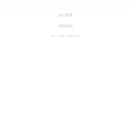
会社概要
利用規約
個人情報保護方針
特定商取引法に基づく表記
運営ポリシー
採用情報
© JOGGO.inc All rights reserved.
『SWITCH to HOPE』 社会の課題を、みんなの希望へ変えてい
＋
く。