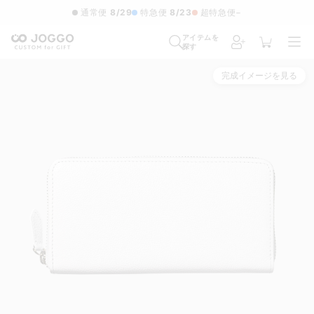
通常便
8/29
特急便
8/23
超特急便
−
アイテムを
探す
完成イメージを見る