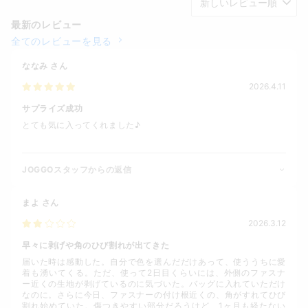
最新のレビュー
全てのレビューを見る
ななみ
さん
2026.4.11
サプライズ成功
とても気に入ってくれました♪
JOGGOスタッフからの返信
まよ
さん
2026.3.12
早々に剥げや角のひび割れが出てきた
届いた時は感動した。自分で色を選んだだけあって、使ううちに愛
着も湧いてくる。ただ、使って2日目くらいには、外側のファスナ
ー近くの生地が剥げているのに気づいた。バッグに入れていただけ
なのに。さらに今日、ファスナーの付け根近くの、角がすれてひび
割れ始めていた。傷つきやすい部分だろうけど、1ヶ月も経たない