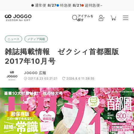
通常便
8/27
特急便
8/21
超特急便
−
アイテムを
探す
ニュース
メディア掲載
雑誌掲載情報 ゼクシィ首都圏版
2017年10月号
JOGGO 広報
2017.8.23 02:21:21
2026.8.6 11:38:55