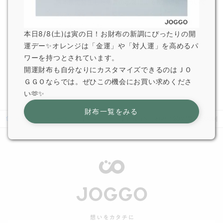
熊本県で発生した地震の影響による配送遅延について
2026.7.29
JOGGO 広報
本日8/8(土)は寅の日！お財布の新調にぴったりの開
一部オプション商品販売終了のお知らせ
運デー✨オレンジは「金運」や「対人運」を高めるパ
2026.6.5
ワーを持つとされています。
JOGGO 広報
開運財布も自分なりにカスタマイズできるのはＪＯ
ＧＧＯならでは。ぜひこの機会にお買い求めくださ
い🫶✨
財布一覧をみる
ホーム
ニュース
【キャンペーン】Paidyをご利用で20%(最大2,000