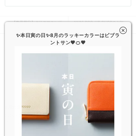
【数量限定】クリスマスレザ
11/16 POP-UP SHOPのお知
ータグ
らせ
✨本日寅の日✨8月のラッキーカラーはビブラ
ントサン🧡🍊🧡
おすすめ記事
8月の営業日および超特急便停止期間のお知らせ
2026.7.29
JOGGO 広報