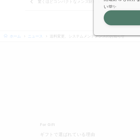
驚くほどコンパクトなメンズ財布販売開始！
い🫶✨
ホーム
ニュース
送料変更、システムメンテナンスのお知らせ
For Gift
ギフトで選ばれている理由