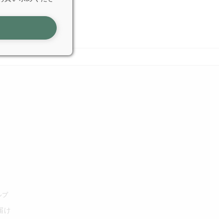
ルプ
届け