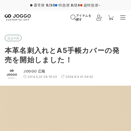
通常便
8/30
特急便
8/24
超特急便
−
アイテムを
探す
ニュース
本革名刺入れとA5手帳カバーの発
売を開始しました！
JOGGO 広報
2014.5.22 05:19:33
2026.8.9 01:34:52