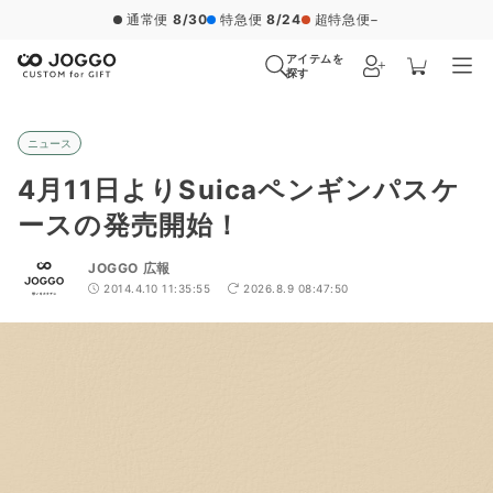
通常便
8/30
特急便
8/24
超特急便
−
アイテムを
探す
ニュース
4月11日よりSuicaペンギンパスケ
ースの発売開始！
JOGGO 広報
2014.4.10 11:35:55
2026.8.9 08:47:50