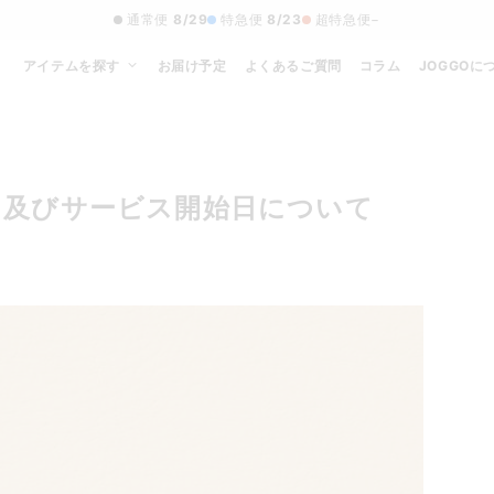
通常便
8/29
特急便
8/23
超特急便
−
アイテムを探す
お届け予定
よくあるご質問
コラム
JOGGOに
ス及びサービス開始日について