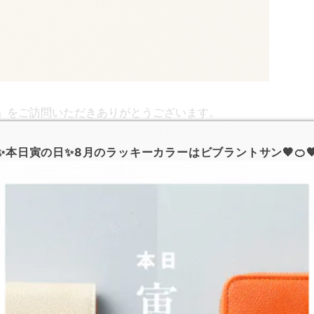
O」をご訪問いただきありがとうございます。
インシミュレーションを一時的に停止しております。
✨本日寅の日✨8月のラッキーカラーはビブラントサン🧡🍊
能な、
SUICAユーザーに嬉しいパスケース
を発売致し
待ちください。
利用が可能です。
月中の発売を予定しております。
宜しくお願い致します。