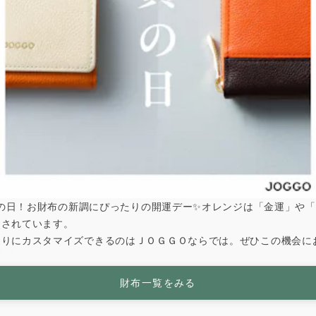
4月11日よりSuicaペンギンパスケースの発売開始！
は寅の日！お財布の新調にぴったりの開運デー✨オレンジは「金運」や
とされています。
なりにカスタマイズできるのはＪＯＧＧＯならでは。ぜひこの機会に
いて
財布一覧をみる