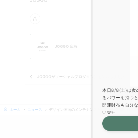
JOGGO
JOGGO 広報
JOGGOがソーシャルプロダクツ賞を受賞しました！
本日8/8(土)
るパワーを持つ
開運財布も自分
ホーム
ニュース
デザイン画面のメンテナンス及びサービス開始日につ
い🫶✨