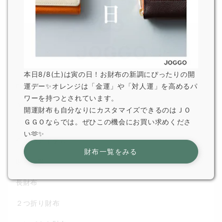
本日8/8(土)は寅の日！お財布の新調にぴったりの開
運デー✨オレンジは「金運」や「対人運」を高めるパ
For Gift
ワーを持つとされています。
ギフトで選ばれている理由
開運財布も自分なりにカスタマイズできるのはＪＯ
ＧＧＯならでは。ぜひこの機会にお買い求めくださ
カテゴリから選ぶ
い🫶✨
全てのアイテム
財布一覧をみる
財布一覧
長財布
２つ折り財布