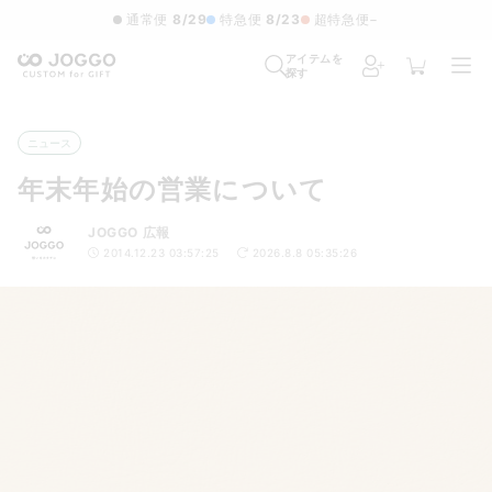
通常便
8/29
特急便
8/23
超特急便
−
アイテムを
探す
ニュース
年末年始の営業について
JOGGO 広報
2014.12.23 03:57:25
2026.8.8 05:35:26