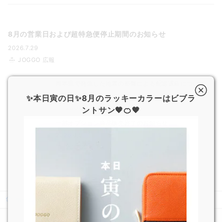
8月の営業日および超特急便停止期間のお知らせ
2026.7.29
JOGGO 広報
熊本県で発生した地震の影響による配送遅延について
2026.7.29
✨本日寅の日✨8月のラッキーカラーはビブラ
JOGGO 広報
ントサン🧡🍊🧡
一部オプション商品販売終了のお知らせ
2026.6.5
JOGGO 広報
ホーム
ニュース
年末年始の営業について