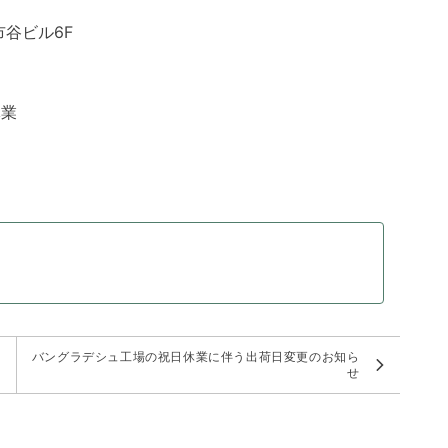
市谷ビル6F
休業
ら
バングラデシュ工場の祝日休業に伴う出荷日変更のお知ら
せ