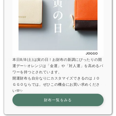
おすすめ記事
8月の営業日および超特急便停止期間のお知らせ
本日8/8(土)は寅の日！お財布の新調にぴったりの開
運デー✨オレンジは「金運」や「対人運」を高めるパ
2026.7.29
ワーを持つとされています。
JOGGO 広報
開運財布も自分なりにカスタマイズできるのはＪＯ
ＧＧＯならでは。ぜひこの機会にお買い求めくださ
熊本県で発生した地震の影響による配送遅延について
い🫶✨
2026.7.29
JOGGO 広報
財布一覧をみる
一部オプション商品販売終了のお知らせ
2026.6.5