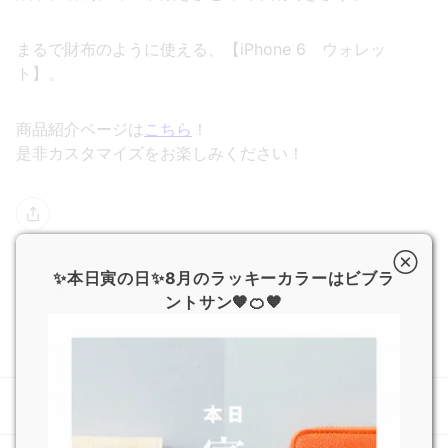
まるで財布のように使える、【iPhone 6 ウォレッ
ト】。
商品紹介ページは
こちら
！
是非カスタマイズをお楽しみください！
✨本日寅の日✨8月のラッキーカラーはビブラ
ントサン🧡🍊🧡
JOGGO 広報
嬉しいメッセージ、届きまし
【新商品出ます！】COMING
た！②
SOON!