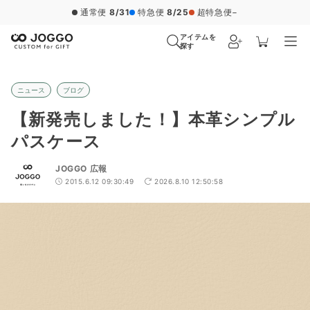
通常便
8/31
特急便
8/25
超特急便
−
アイテムを
探す
ニュース
ブログ
【新発売しました！】本革シンプル
パスケース
JOGGO 広報
2015.6.12 09:30:49
2026.8.10 12:50:58