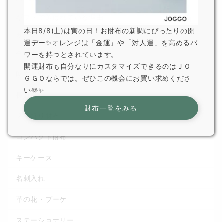
ギフトで選ばれている理由
本日8/8(土)は寅の日！お財布の新調にぴったりの開
カテゴリから選ぶ
運デー✨オレンジは「金運」や「対人運」を高めるパ
全てのアイテム
ワーを持つとされています。
開運財布も自分なりにカスタマイズできるのはＪＯ
財布一覧
ＧＧＯならでは。ぜひこの機会にお買い求めくださ
い🫶✨
長財布
財布一覧をみる
２つ折り財布
コンパクト財布
キーケース
名刺入れ
革の花・ブーケ
ステーショナリー