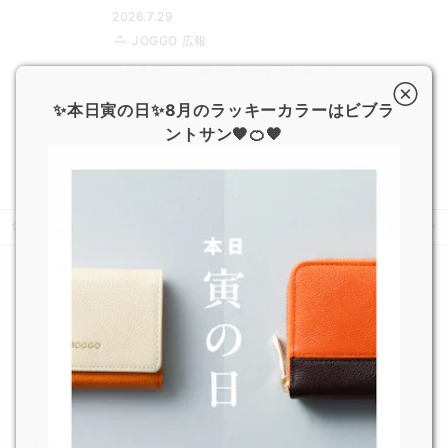
2026.7.29
JOGGO 広報
一部オプション商品販売終了のお知らせ
2026.6.5
✨本日寅の日✨8月のラッキーカラーはビブラ
JOGGO 広報
ントサン🧡🍊🧡
ホーム
ニュース
1/18(水)13時半～ システムメンテナンスのお知らせ
For Gift