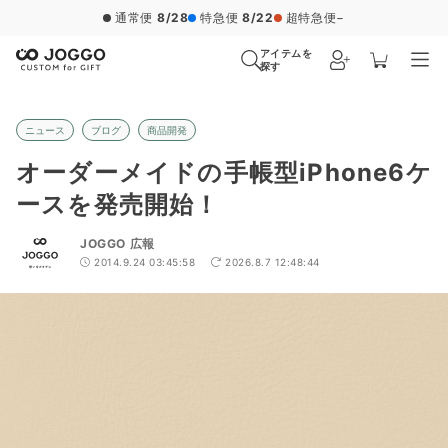
通常便
8/28
特急便
8/22
超特急便
−
アイテムを
探す
ニュース
ブログ
商品開発
オーダーメイドの手帳型iPhone6ケ
ースを発売開始！
JOGGO 広報
2014.9.24 03:45:58
2026.8.7 12:48:44