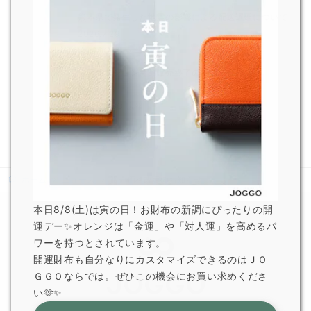
熊本県で発生した地震の影響による配送遅延について
2026.7.29
JOGGO 広報
一部オプション商品販売終了のお知らせ
2026.6.5
JOGGO 広報
ホーム
ニュース
販売価格改定のお知らせ
本日8/8(土)は寅の日！お財布の新調にぴったりの開
運デー✨オレンジは「金運」や「対人運」を高めるパ
ワーを持つとされています。
開運財布も自分なりにカスタマイズできるのはＪＯ
ＧＧＯならでは。ぜひこの機会にお買い求めくださ
い🫶✨