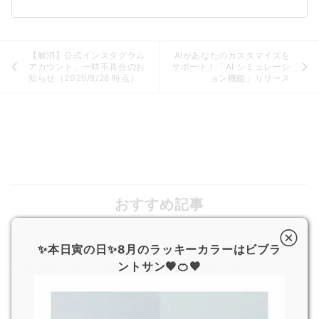
【解消】公式インスタグラム
AIがあなたのカスタマイズを
アカウント、一時不具合のお
サポート！「AI シミュレーシ
知らせ（2025/8/28 時点）
ョン機能」リリース
おすすめ記事
✨本日寅の日✨8月のラッキーカラーはビブラ
8月の営業日および超特急便停止期間のお知らせ
ントサン🧡🍊🧡
2026.7.29
JOGGO 広報