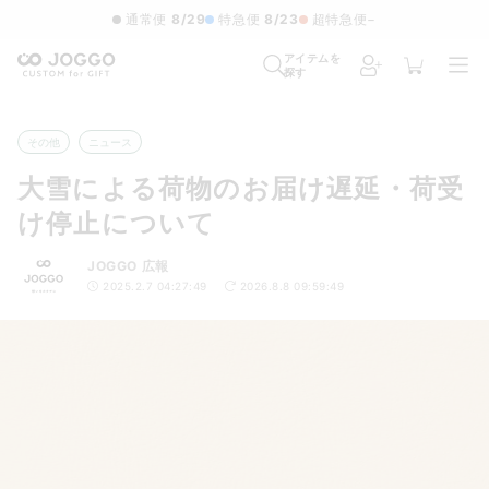
通常便
8/29
特急便
8/23
超特急便
−
アイテムを
探す
その他
ニュース
大雪による荷物のお届け遅延・荷受
け停止について
JOGGO 広報
2025.2.7 04:27:49
2026.8.8 09:59:49