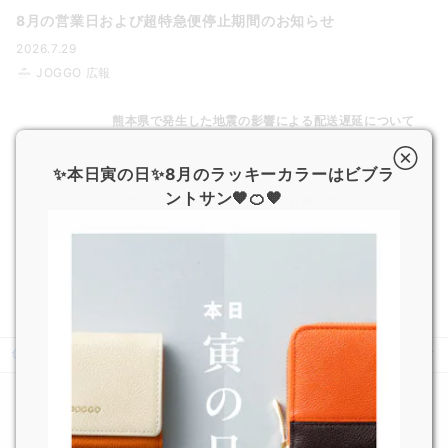
8月の営業日および超特急便停止期間のお知らせ
2026.7.29
JOGGO 広報
熊本県で発生した地震の影響による配送遅延について
2026.7.29
JOGGO 広報
✨本日寅の日✨8月のラッキーカラーはビブラ
ントサン🧡🍊🧡
一部オプション商品販売終了のお知らせ
2026.6.5
JOGGO 広報
ホーム
ニュース
大雪による荷物のお届け遅延・荷受け停止について