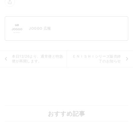
JOGGO 広報
本日12/26より、通常便と特急
ＥＮＩＳＨＩシリーズ販売終
便が再開します。
了のお知らせ
おすすめ記事