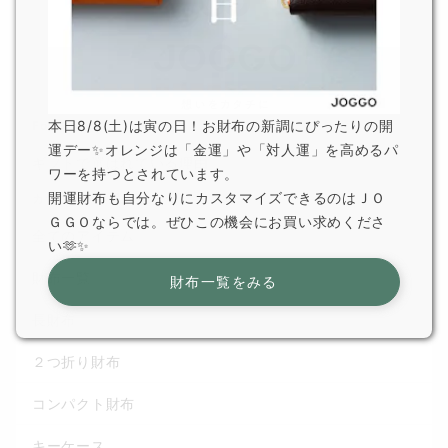
本日8/8(土)は寅の日！お財布の新調にぴったりの開
For Gift
運デー✨オレンジは「金運」や「対人運」を高めるパ
ギフトで選ばれている理由
ワーを持つとされています。
開運財布も自分なりにカスタマイズできるのはＪＯ
カテゴリから選ぶ
ＧＧＯならでは。ぜひこの機会にお買い求めくださ
全てのアイテム
い🫶✨
財布一覧
財布一覧をみる
長財布
２つ折り財布
コンパクト財布
キーケース