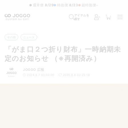
通常便
8/29
特急便
8/23
超特急便
−
アイテムを
探す
その他
ニュース
「がま口２つ折り財布」一時納期未
定のお知らせ （※再開済み）
JOGGO 広報
2024.6.7 03:00:00
2026.8.8 02:25:18