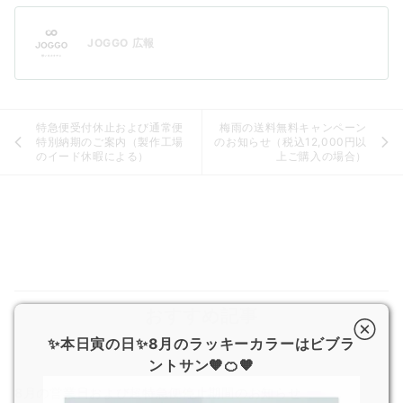
JOGGO 広報
特急便受付休止および通常便
梅雨の送料無料キャンペーン
特別納期のご案内（製作工場
のお知らせ（税込12,000円以
のイード休暇による）
上ご購入の場合）
おすすめ記事
✨本日寅の日✨8月のラッキーカラーはビブラ
ントサン🧡🍊🧡
8月の営業日および超特急便停止期間のお知らせ