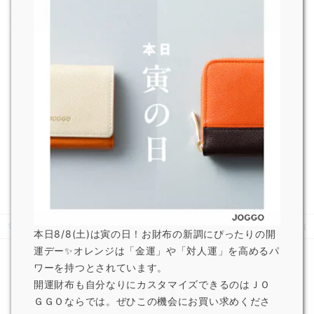
2026.7.29
JOGGO 広報
熊本県で発生した地震の影響による配送遅延について
2026.7.29
JOGGO 広報
一部オプション商品販売終了のお知らせ
2026.6.5
JOGGO 広報
ホーム
ニュース
「がま口２つ折り財布」一時納期未定のお知らせ （
本日8/8(土)は寅の日！お財布の新調にぴったりの開
運デー✨オレンジは「金運」や「対人運」を高めるパ
ワーを持つとされています。
開運財布も自分なりにカスタマイズできるのはＪＯ
ＧＧＯならでは。ぜひこの機会にお買い求めくださ