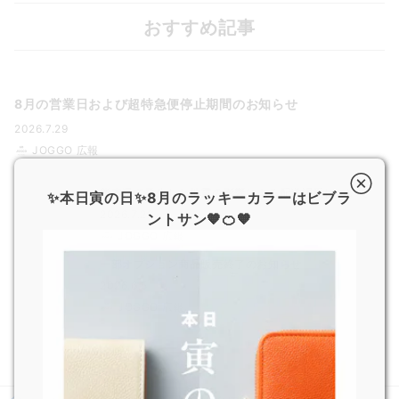
おすすめ記事
8月の営業日および超特急便停止期間のお知らせ
2026.7.29
JOGGO 広報
熊本県で発生した地震の影響による配送遅延について
✨本日寅の日✨8月のラッキーカラーはビブラ
2026.7.29
ントサン🧡🍊🧡
JOGGO 広報
一部オプション商品販売終了のお知らせ
2026.6.5
JOGGO 広報