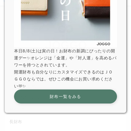
ホーム
ニュース
夏季休業及び特急便停止のお知らせ
本日8/8(土)は寅の日！お財布の新調にぴったりの開
運デー✨オレンジは「金運」や「対人運」を高めるパ
ワーを持つとされています。
For Gift
開運財布も自分なりにカスタマイズできるのはＪＯ
ギフトで選ばれている理由
ＧＧＯならでは。ぜひこの機会にお買い求めくださ
い🫶✨
カテゴリから選ぶ
財布一覧をみる
全てのアイテム
財布一覧
長財布