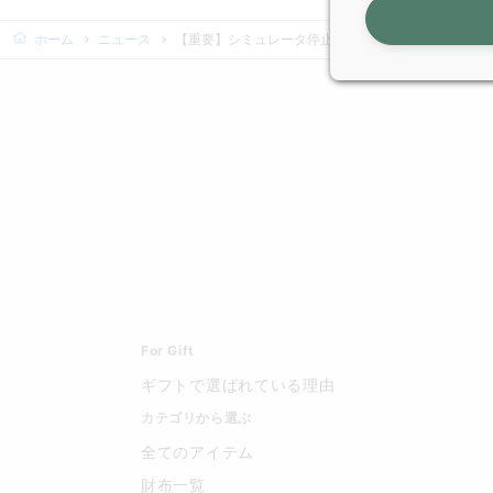
ホーム
ニュース
【重要】シミュレータ停止を伴うメンテナンスのお知らせ（10
For Gift
ギフトで選ばれている理由
カテゴリから選ぶ
全てのアイテム
財布一覧