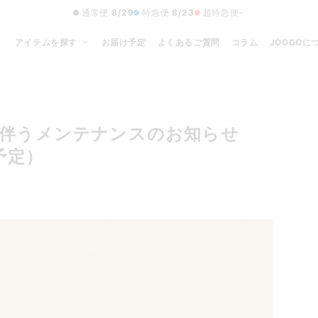
通常便
8/29
特急便
8/23
超特急便
−
アイテムを探す
お届け予定
よくあるご質問
コラム
JOGGOに
を伴うメンテナンスのお知らせ
了予定）