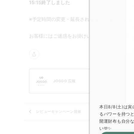
15:15終了しました
※予定時間の変更・延長される場合は改めこちら
お客様にはご迷惑をお掛けいたしますが、何卒
JOGGO 広報
本日8/8(土)
レビューキャンペーン開催
るパワーを持つ
開運財布も自分
い🫶✨