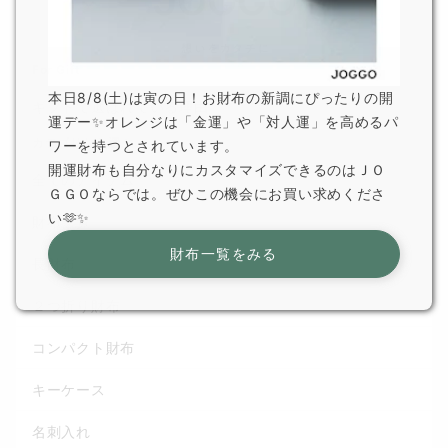
For Gift
本日8/8(土)は寅の日！お財布の新調にぴったりの開
ギフトで選ばれている理由
運デー✨オレンジは「金運」や「対人運」を高めるパ
カテゴリから選ぶ
ワーを持つとされています。
開運財布も自分なりにカスタマイズできるのはＪＯ
全てのアイテム
ＧＧＯならでは。ぜひこの機会にお買い求めくださ
い🫶✨
財布一覧
財布一覧をみる
長財布
２つ折り財布
コンパクト財布
キーケース
名刺入れ