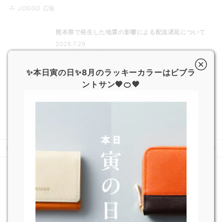
JOGGO 広報
熊本県で発生した地震の影響による配送遅延について
2026.7.29
JOGGO 広報
✨本日寅の日✨8月のラッキーカラーはビブラ
一部オプション商品販売終了のお知らせ
ントサン🧡🍊🧡
2026.6.5
JOGGO 広報
ホーム
ニュース
スマートフォンケース手帳型（iphoneX）/マルチ