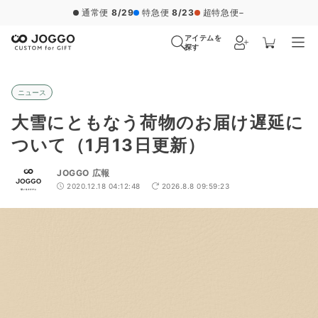
通常便
8/29
特急便
8/23
超特急便
−
アイテムを
探す
ニュース
大雪にともなう荷物のお届け遅延に
ついて（1月13日更新）
JOGGO 広報
2020.12.18 04:12:48
2026.8.8 09:59:23