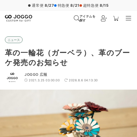
通常便
8/27
特急便
8/21
超特急便
8/15
アイテムを
探す
ニュース
革の一輪花（ガーベラ）、革のブー
ケ発売のお知らせ
JOGGO 広報
2021.3.25 03:00:00
2026.8.6 04:13:30