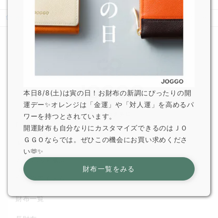
ホーム
ニュース
特急便オプション(2週間納品)受付開始のお知らせ
本日8/8(土)は寅の日！お財布の新調にぴったりの開
運デー✨オレンジは「金運」や「対人運」を高めるパ
ワーを持つとされています。
For Gift
開運財布も自分なりにカスタマイズできるのはＪＯ
ＧＧＯならでは。ぜひこの機会にお買い求めくださ
ギフトで選ばれている理由
い🫶✨
カテゴリから選ぶ
財布一覧をみる
全てのアイテム
財布一覧