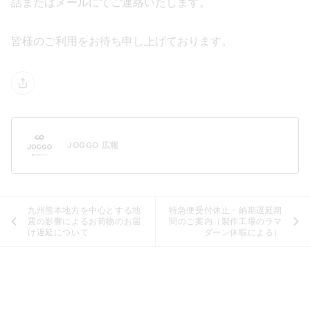
話またはメールにてご連絡いたします。
皆様のご利用をお待ち申し上げております。
JOGGO 広報
九州熊本地方を中心とする地
特急便受付休止・納期遅延期
震の影響によるお荷物のお届
間のご案内（製作工場のラマ
け遅延について
ダーン休暇による）