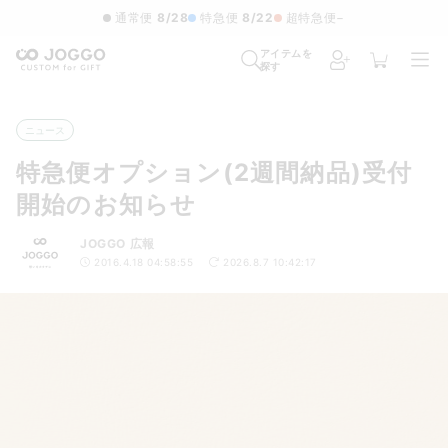
通常便
8/28
特急便
8/22
超特急便
−
アイテムを
探す
ニュース
特急便オプション(2週間納品)受付
開始のお知らせ
JOGGO 広報
2016.4.18 04:58:55
2026.8.7 10:42:17