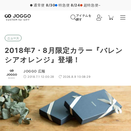
通常便
8/30
特急便
8/24
超特急便
−
アイテムを
探す
ニュース
2018年7・8月限定カラー『バレン
シアオレンジ』登場！
JOGGO 広報
2018.7.1 12:00:28
2026.8.9 10:08:29