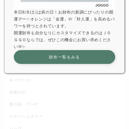
カテゴリから選ぶ
本日8/8(土)は寅の日！お財布の新調にぴったりの開
運デー✨オレンジは「金運」や「対人運」を高めるパ
全てのアイテム
ワーを持つとされています。
財布一覧
開運財布も自分なりにカスタマイズできるのはＪＯ
ＧＧＯならでは。ぜひこの機会にお買い求めくださ
長財布
い🫶✨
２つ折り財布
財布一覧をみる
コンパクト財布
キーケース
名刺入れ
革の花・ブーケ
ステーショナリー
バッグ