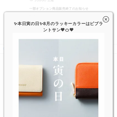
JOGGO 広報
一部オプション商品販売終了のお知らせ
2026.6.5
JOGGO 広報
✨本日寅の日✨8月のラッキーカラーはビブラ
ントサン🧡🍊🧡
ホーム
ニュース
ゴールデンウィーク中の休業期間
For Gift
ギフトで選ばれている理由