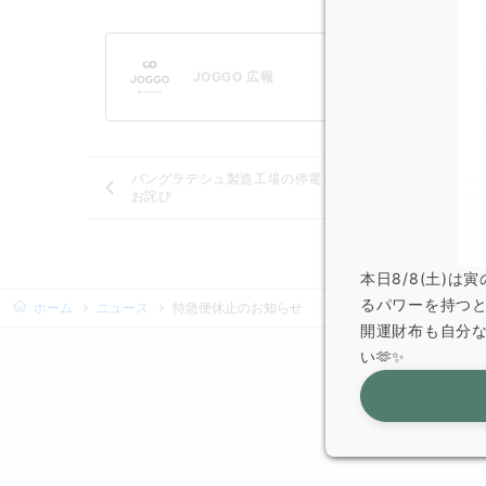
JOGGO 広報
バングラデシュ製造工場の停電トラブルに伴う製造遅延
お詫び
本日8/8(土)
るパワーを持つ
ホーム
ニュース
特急便休止のお知らせ
開運財布も自分
い🫶✨