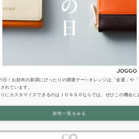
の
【新発売】レディース三つ折り財布
は寅の日！お財布の新調にぴったりの開運デー✨オレンジは「金運」や
とされています。
なりにカスタマイズできるのはＪＯＧＧＯならでは。ぜひこの機会に
財布一覧をみる