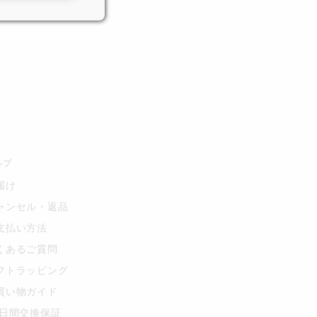
ルプ
届け
ャンセル・返品
支払い方法
くあるご質問
フトラッピング
買い物ガイド
0日間交換保証