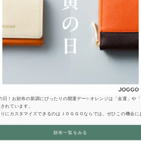
ご理解ご了承のほどよろしくお願い申し上げます。
【重要】8/29(火)-9/2(土)特急便休止のお知らせ
は寅の日！お財布の新調にぴったりの開運デー✨オレンジは「金運」や
とされています。
なりにカスタマイズできるのはＪＯＧＧＯならでは。ぜひこの機会に
211; AM6:00)
財布一覧をみる