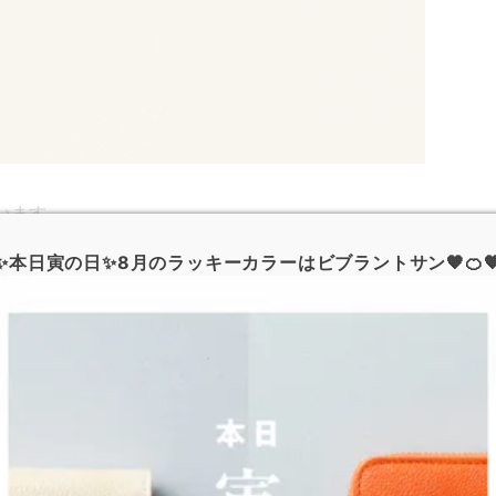
います。
✨本日寅の日✨8月のラッキーカラーはビブラントサン🧡🍊
スによって、
ります。
避けていただくか、
さい。