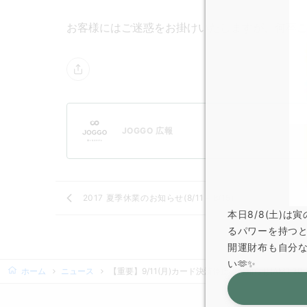
お客様にはご迷惑をお掛けいたしますが、何卒
JOGGO 広報
2017 夏季休業のお知らせ(8/11～8/15)
本日8/8(土)
るパワーを持つ
開運財布も自分
い🫶✨
ホーム
ニュース
【重要】9/11(月)カード決済停止のお知らせ(AM1:30 &#8