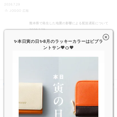
2026.7.29
JOGGO 広報
熊本県で発生した地震の影響による配送遅延について
2026.7.29
JOGGO 広報
✨本日寅の日✨8月のラッキーカラーはビブラ
一部オプション商品販売終了のお知らせ
ントサン🧡🍊🧡
2026.6.5
JOGGO 広報
ホーム
ニュース
【重要】3/22(水)～25(土)特急便受付休止のお知らせ