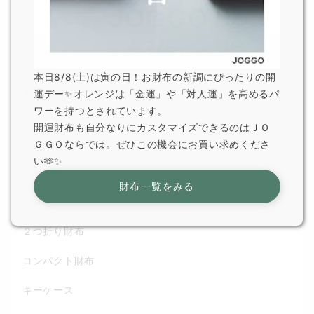
For Gift
本日8/8(土)は寅の日！お財布の新調にぴったりの開
ギフトで選ばれている理由
運デー✨オレンジは「金運」や「対人運」を高めるパ
ワーを持つとされています。
カテゴリから選ぶ
開運財布も自分なりにカスタマイズできるのはＪＯ
全てのアイテム
ＧＧＯならでは。ぜひこの機会にお買い求めくださ
い🫶✨
財布一覧
財布一覧をみる
長財布
２つ折り財布
コンパクト財布
キーケース