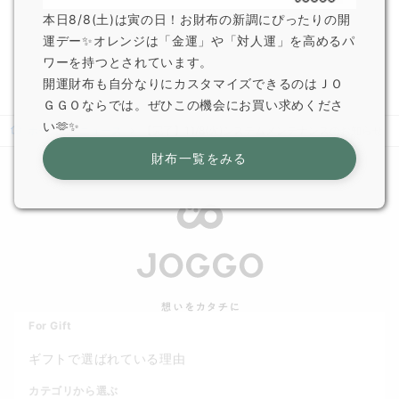
2026.6.5
本日8/8(土)は寅の日！お財布の新調にぴったりの開
JOGGO 広報
運デー✨オレンジは「金運」や「対人運」を高めるパ
ワーを持つとされています。
開運財布も自分なりにカスタマイズできるのはＪＯ
ＧＧＯならでは。ぜひこの機会にお買い求めくださ
い🫶✨
ホーム
ニュース
【完了】11/8(火)システムメンテナンスのお知らせ
財布一覧をみる
For Gift
ギフトで選ばれている理由
カテゴリから選ぶ