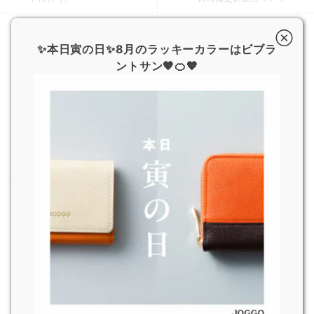
✨本日寅の日✨8月のラッキーカラーはビブラ
ントサン🧡🍊🧡
おすすめ記事
8月の営業日および超特急便停止期間のお知らせ
2026.7.29
JOGGO 広報
熊本県で発生した地震の影響による配送遅延について
2026.7.29
JOGGO 広報
一部オプション商品販売終了のお知らせ