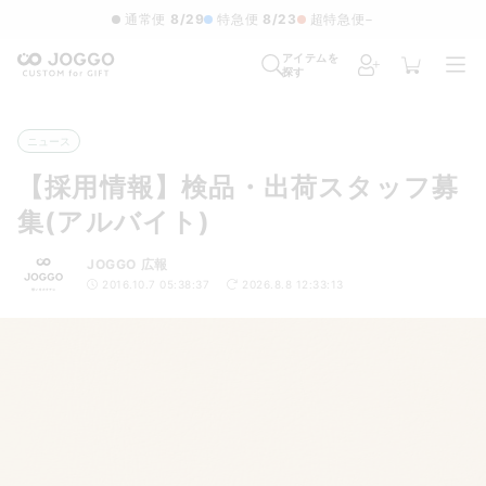
通常便
8/29
特急便
8/23
超特急便
−
アイテムを
探す
ニュース
【採用情報】検品・出荷スタッフ募
集(アルバイト)
JOGGO 広報
2016.10.7 05:38:37
2026.8.8 12:33:13