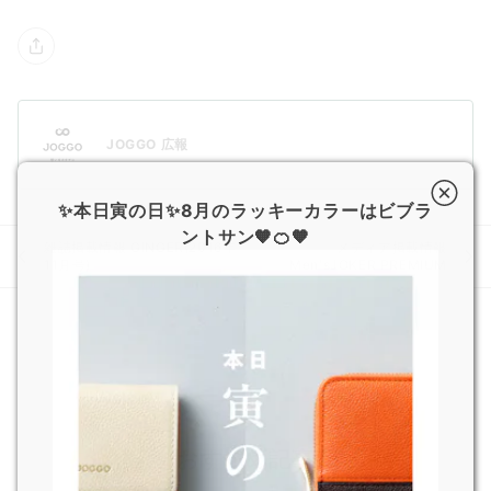
JOGGO 広報
✨本日寅の日✨8月のラッキーカラーはビブラ
ントサン🧡🍊🧡
雑誌掲載情報 GINGER(2016年
メディア掲載情報
11月号)
Men'sJOKER PREMIUM
おすすめ記事