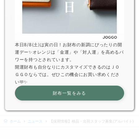
8月の営業日および超特急便停止期間のお知らせ
2026.7.29
JOGGO 広報
本日8/8(土)は寅の日！お財布の新調にぴったりの開
熊本県で発生した地震の影響による配送遅延について
運デー✨オレンジは「金運」や「対人運」を高めるパ
2026.7.29
ワーを持つとされています。
JOGGO 広報
開運財布も自分なりにカスタマイズできるのはＪＯ
一部オプション商品販売終了のお知らせ
ＧＧＯならでは。ぜひこの機会にお買い求めくださ
2026.6.5
い🫶✨
JOGGO 広報
財布一覧をみる
ホーム
ニュース
【採用情報】検品・出荷スタッフ募集(アルバイト)